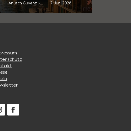
Anusch Guyenz
18. Mai 2026
Anusch 
–
pressum
tenschutz
ntakt
esse
rein
wsletter