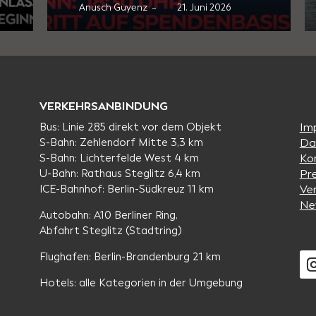
Anusch Guyenz
17. Juni 2026
–
VERKEHRSANBINDUNG
Bus: Linie 285 direkt vor dem Objekt
Im
S-Bahn: Zehlendorf Mitte 3,3 km
Da
S-Bahn: Lichterfelde West 4 km
Ko
U-Bahn: Rathaus Steglitz 6,4 km
Pr
ICE-Bahnhof: Berlin-Südkreuz 11 km
Ve
Ne
Autobahn: A10 Berliner Ring,
Abfahrt Steglitz (Stadtring)
Flughafen: Berlin-Brandenburg 21 km
Hotels: alle Kategorien in der Umgebung