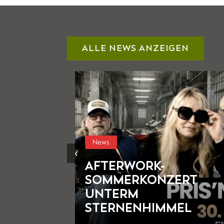
ALLE NEWS ANZEIGEN
‹
Allgemein
News
RT
STIMMUNGSVOLLER
SOMMERABEND MIT
EL
ROCKIGER MUSIK