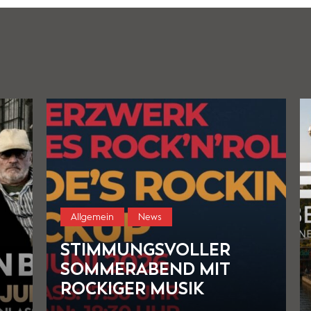
Allgemein
News
EINLADUNG ZUM
WIRTSCHAFTS- UND
ZUKUNFTSDIALOG AM
06. JULI 2026