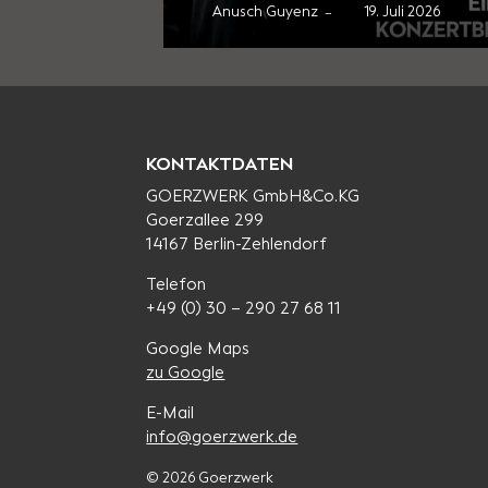
uli 2026
Anusch Guyenz
21. Juni 2026
–
KONTAKTDATEN
GOERZWERK GmbH&Co.KG
Goerzallee 299
14167 Berlin-Zehlendorf
Telefon
+49 (0) 30 – 290 27 68 11
Google Maps
zu Google
E-Mail
info@goerzwerk.de
© 2026 Goerzwerk