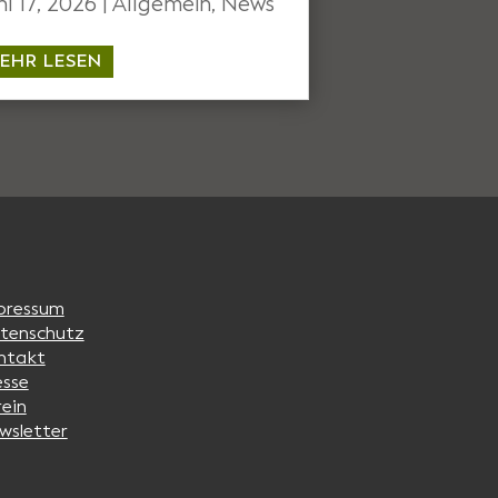
ni 17, 2026
|
Allgemein
,
News
EHR LESEN
pressum
tenschutz
ntakt
esse
rein
wsletter