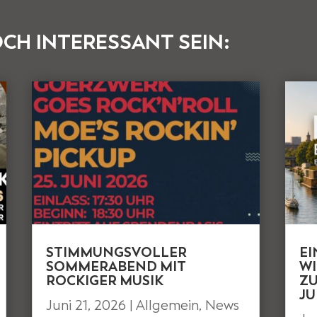
CH INTERESSANT SEIN:
STIMMUNGSVOLLER
E
SOMMERABEND MIT
WI
ROCKIGER MUSIK
ZU
JU
Juni 21, 2026
|
Allgemein
,
News