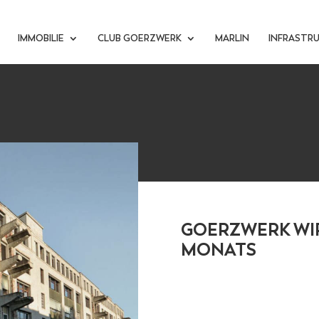
IMMOBILIE
CLUB GOERZWERK
MARLIN
INFRASTR
GOERZWERK WI
MONATS