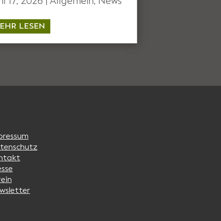
ni 17, 2026
|
Allgemein
,
News
EHR LESEN
pressum
tenschutz
ntakt
esse
rein
wsletter