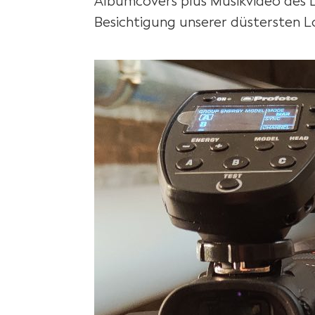
Albumcovers plus Musikvideo des L
Besichtigung unserer düstersten L