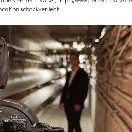
abels Perfect Noise (
https://www.perfect-noise.de
ocation schockverliebt.