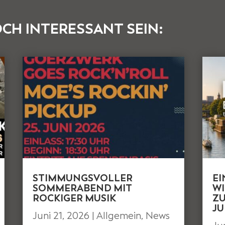
CH INTERESSANT SEIN:
STIMMUNGSVOLLER
E
SOMMERABEND MIT
WI
ROCKIGER MUSIK
ZU
JU
Juni 21, 2026
|
Allgemein
,
News